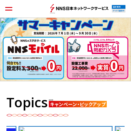
接続情報
IPv4で接続中
個人のお客様
集合住宅オーナーの方
法人のお客様
料金シミュレーション
Topics
キャンペーン・ピックアップ
資料請求